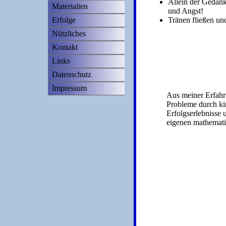
Allein der Gedan
Materialien
und Angst!
Erfolge
Tränen fließen und
Nützliches
Kontakt
Links
Datenschutz
Impressum
Aus meiner Erfahru
Probleme durch ki
Erfolgserlebnisse 
eigenen mathemati