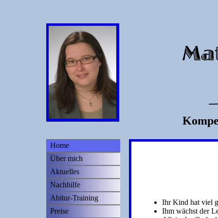
Kompet
Home
Über mich
Aktuelles
Nachhilfe
Abitur-Training
Ihr Kind hat viel 
Preise
Ihm wächst der Le